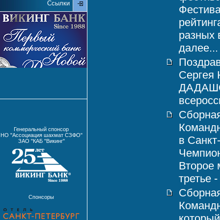
Ссылки
Фестива
рейтинг
разных 
далее...
Поздрав
Сергея
ДАДАШОВ
всеросси
Сборная
Командн
Генеральный спонсор
НО "Ассоциация шахмат СЗФО"
в Санкт
ЗАО "КАБ "Викинг"
Чемпион
Второе 
третье -
Сборная
Спонсоры
Команд
который