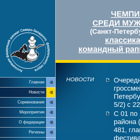
ЧЕМПИ
СРЕДИ МУ
(Санкт-Петербу
классик
командный рап
НОВОСТИ
Очередн
Главная
гроссме
Новости
Петербу
Соревнования
5/2) с 2
Мероприятия
С 01 по
района 
О федерации
481, гл
Регионы
фестива