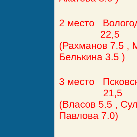
2 место Волог
22,5
(Рахманов 7.5 , 
Белькина 3.5 )
3 место Псков
21,5
(Власов 5.5 , Су
Павлова 7.0)