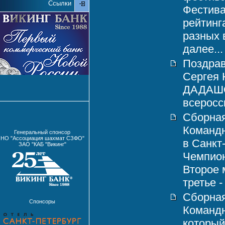
Ссылки
Фестива
рейтинг
разных 
далее...
Поздрав
Сергея
ДАДАШОВ
всеросси
Сборная
Командн
Генеральный спонсор
НО "Ассоциация шахмат СЗФО"
в Санкт
ЗАО "КАБ "Викинг"
Чемпион
Второе 
третье -
Сборная
Спонсоры
Команд
который