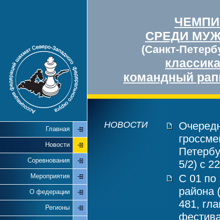
ЧЕМПИ
СРЕДИ МУ
(Санкт-Петербу
классик
командный рап
НОВОСТИ
Очередн
Главная
гроссме
Новости
Петербу
Соревнования
5/2) с 2
Мероприятия
С 01 по
района 
О федерации
481, гл
Регионы
фестива