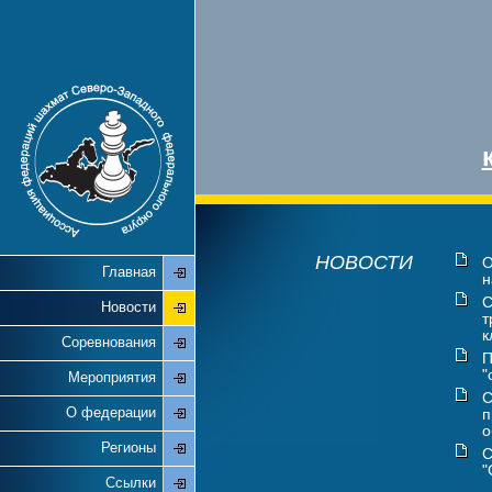
НОВОСТИ
О
Главная
н
С
Новости
т
к
Соревнования
П
"
Мероприятия
С
О федерации
п
о
Регионы
С
"
Ссылки