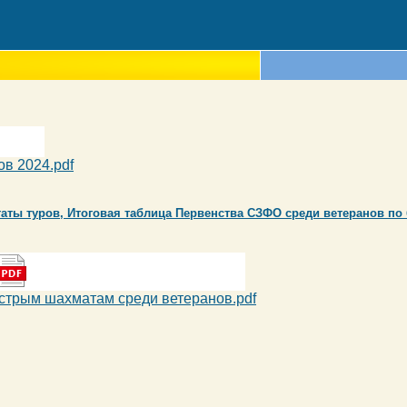
в 2024.pdf
таты туров, Итоговая таблица Первенства СЗФО среди ветеранов по 
стрым шахматам среди ветеранов.pdf