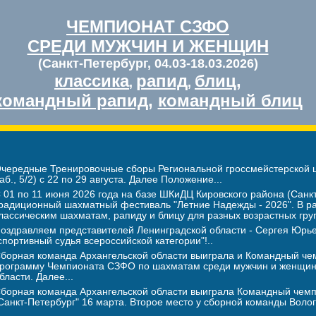
ЧЕМПИОНАТ СЗФО
СРЕДИ МУЖЧИН И ЖЕНЩИН
(Санкт-Петербург, 04.03-18.03.2026)
классика
рапид
блиц
,
,
,
командный рапид
,
командный блиц
чередные Тренировочные сборы Региональной гроссмейстерской шк
аб., 5/2) с 22 по 29 августа. Далее Положение...
 01 по 11 июня 2026 года на базе ШКиДЦ Кировского района (Санкт
радиционный шахматный фестиваль "Летние Надежды - 2026". В ра
лассическим шахматам, рапиду и блицу для разных возрастных гру
оздравляем представителей Ленинградской области - Сергея Юр
спортивный судья всероссийской категории"!..
борная команда Архангельской области выиграла и Командный чем
рограмму Чемпионата СЗФО по шахматам среди мужчин и женщин. В
бласти. Далее...
борная команда Архангельской области выиграла Командный чемп
Санкт-Петербург" 16 марта. Второе место у сборной команды Волого