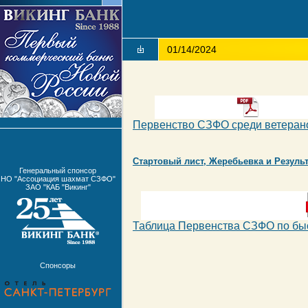
01/14/2024
Первенство СЗФО среди ветерано
Стартовый лист, Жеребьевка и Резуль
Генеральный спонсор
НО "Ассоциация шахмат СЗФО"
ЗАО "КАБ "Викинг"
Таблица Первенства СЗФО по бы
Спонсоры