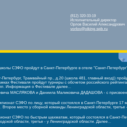
(812) 320-33-19
Исполнительный директор
Орлов Василий Александрович
vorlov@viking.spb.ru
олы СЗФО пройдут в Санкт-Петербурге в отеле "Санкт-Петербург"
-Петербург, Трамвайный пр., д.20 (школа 481, главный вход)) прой
мках Фестиваля пройдут турниры с обсчетом российского рейтинга
пп. Информация о Фестивале далее...
ьевича МАСЛЯКОВА и Даниила Маликовича ДАДАШОВА - с присвоен
пионат СЗФО по лицу, который состоялся в Санкт-Петербурге 17 
торое место у сборной команды Ленинградской области, третье -
ионат СЗФО по быстрым шахматам, который состоялся в Санкт-Пет
дской области, третье - у Ленинградской области. Далее...