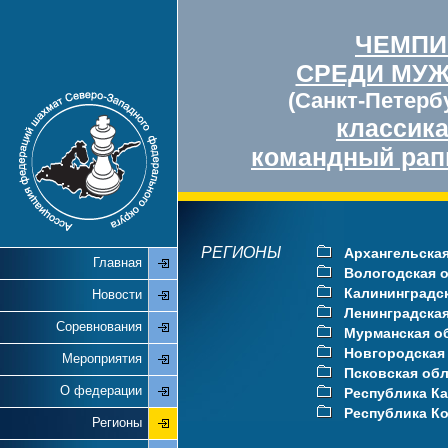
ЧЕМПИ
СРЕДИ МУ
(Санкт-Петербу
классик
командный рап
РЕГИОНЫ
Архангельская
Главная
Вологодская 
Калининградс
Новости
Ленинградска
Соревнования
Мурманская о
Новгородская
Мероприятия
Псковская об
О федерации
Республика К
Республика К
Регионы