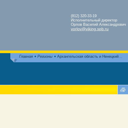
(812) 320-33-19
Исполнительный директор
Орлов Василий Александрович
vorlov@viking.spb.ru
Главная
Регионы
Архангельская область и Ненецкий…