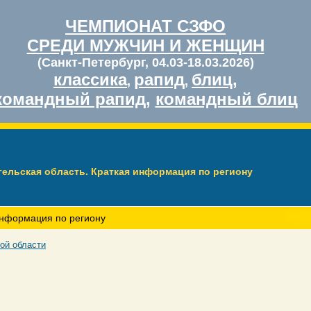
ЧЕМПИОНАТ СЗФО
СРЕДИ МУЖЧИН И ЖЕНЩИН
(Санкт-Петербург, 04.03-18.03.2026)
классика
рапид
блиц
,
,
,
командный рапид
,
командный блиц
гельская область. Краткая информация по региону
информация по региону
ой области