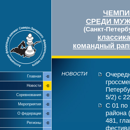
ЧЕМПИ
СРЕДИ МУ
(Санкт-Петербу
классик
командный рап
НОВОСТИ
Очередн
Главная
гроссме
Новости
Петербу
Соревнования
5/2) с 2
Мероприятия
С 01 по
района 
О федерации
481, гл
Регионы
фестива