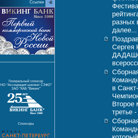
Ссылки
Фестива
рейтинг
разных 
далее...
Поздрав
Сергея
ДАДАШОВ
всеросси
Сборная
Командн
Генеральный спонсор
НО "Ассоциация шахмат СЗФО"
в Санкт
ЗАО "КАБ "Викинг"
Чемпион
Второе 
третье -
Сборная
Спонсоры
Команд
который