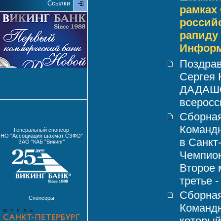
Ссылки
рамках
российс
рапиду 
Информ
Поздрав
Сергея
ДАДАШОВ
всеросси
Сборная
Командн
Генеральный спонсор
НО "Ассоциация шахмат СЗФО"
в Санкт
ЗАО "КАБ "Викинг"
Чемпион
Второе 
третье -
Сборная
Спонсоры
Команд
который