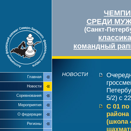
ЧЕМПИ
СРЕДИ МУ
(Санкт-Петербу
классик
командный рап
НОВОСТИ
Очередн
Главная
гроссме
Новости
Петербу
Соревнования
5/2) с 2
Мероприятия
С 01 по
района 
О федерации
(школа 
Регионы
шахмат