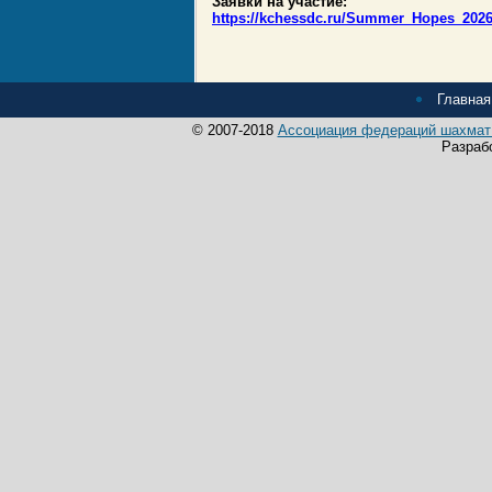
Заявки на участие:
https://kchessdc.ru/Summer_Hopes_2026
Главная
© 2007-2018
Ассоциация федераций шахмат 
Разраб