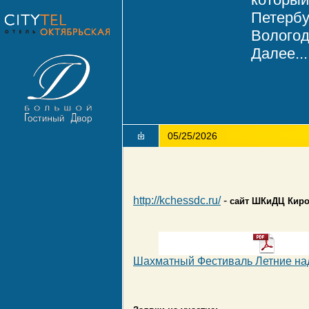
Петербу
Вологод
Далее...
05/25/2026
http://kchessdc.ru/
-
сайт ШКиДЦ Киро
Шахматный Фестиваль Летние над