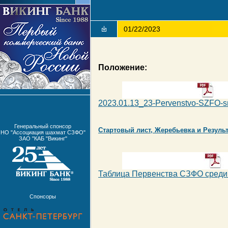
01/22/2023
Положение:
2023.01.13_23-Pervenstvo-SZFO-sre
Генеральный спонсор
Стартовый лист, Жеребьевка и Результ
НО "Ассоциация шахмат СЗФО"
ЗАО "КАБ "Викинг"
Таблица Первенства СЗФО среди
Спонсоры