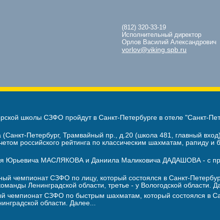
(812) 320-33-19
Исполнительный директор
Орлов Василий Александрович
vorlov@viking.spb.ru
ой школы СЗФО пройдут в Санкт-Петербурге в отеле "Санкт-Петерб
 (Санкт-Петербург, Трамвайный пр., д.20 (школа 481, главный вх
счетом российского рейтинга по классическим шахматам, рапиду и
гея Юрьевича МАСЛЯКОВА и Даниила Маликовича ДАДАШОВА - с при
ный чемпионат СЗФО по лицу, который состоялся в Санкт-Петербу
манды Ленинградской области, третье - у Вологодской области. Да
 чемпионат СЗФО по быстрым шахматам, который состоялся в Санк
нинградской области. Далее...