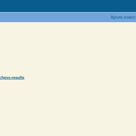
Архив новос
hess-results