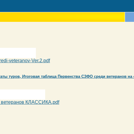
di-veteranov-Ver.2.pdf
аты туров, Итоговая таблица Первенства СЗФО среди ветеранов на c
 ветеранов КЛАССИКА.pdf